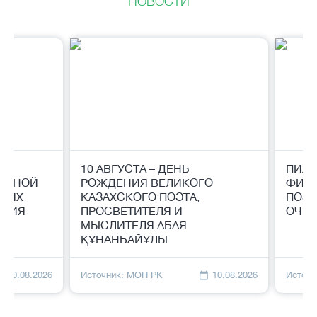
НОВОСТИ
10 АВГУСТА – ДЕНЬ
ПИЛО
ЛЬНОЙ
РОЖДЕНИЯ ВЕЛИКОГО
ФИН
ЦИЯХ
КАЗАХСКОГО ПОЭТА,
ПОЗВ
АНИЯ
ПРОСВЕТИТЕЛЯ И
ОЧЕР
МЫСЛИТЕЛЯ АБАЯ
ҚҰНАНБАЙҰЛЫ
10.08.2026
Источник: МОН РК
10.08.2026
Источн